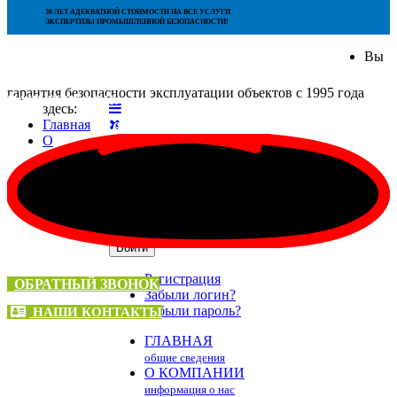
30 ЛЕТ АДЕКВАТНОЙ СТОИМОСТИ НА ВСЕ УСЛУГИ
ЭКСПЕРТИЗЫ ПРОМЫШЛЕННОЙ БЕЗОПАСНОСТИ!
Вы
гарантия безопасности эксплуатации объектов с 1995 года
НАШ ТЕЛЕФОН:
здесь:
Главная
+7 (495) 136-66-04
О
Логин
Пароль
Запомнить меня
Войти
Регистрация
ОБРАТНЫЙ ЗВОНОК
Забыли логин?
Забыли пароль?
НАШИ КОНТАКТЫ
ГЛАВНАЯ
общие сведения
О КОМПАНИИ
информация о нас