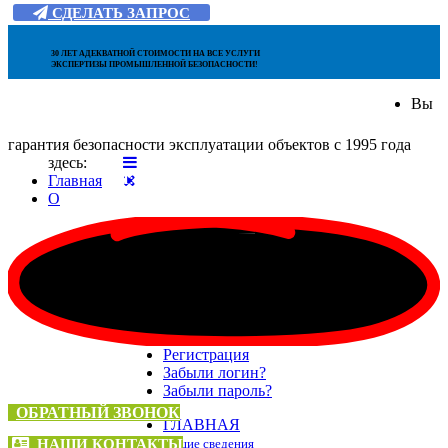
СДЕЛАТЬ ЗАПРОС
30 ЛЕТ АДЕКВАТНОЙ СТОИМОСТИ НА ВСЕ УСЛУГИ
ЭКСПЕРТИЗЫ ПРОМЫШЛЕННОЙ БЕЗОПАСНОСТИ!
Вы
гарантия безопасности эксплуатации объектов с 1995 года
здесь:
НАШ ТЕЛЕФОН:
Главная
О
+7 (495) 136-66-04
Логин
Пароль
Запомнить меня
Войти
Регистрация
Забыли логин?
Забыли пароль?
ОБРАТНЫЙ ЗВОНОК
ГЛАВНАЯ
НАШИ КОНТАКТЫ
общие сведения