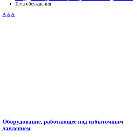
Тема обсуждения
A
A
A
Оборудование, работающее под избыточным
давлением